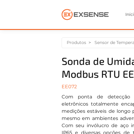
Iníc
Produtos
Sensor de Temper
Sonda de Umida
Modbus RTU E
EE072
Com ponta de detecção 
eletrônicos totalmente enca
medições estáveis ​​de longo 
mesmo em ambientes adverso
Com seu invólucro de aço in
IP65 e diversas opções de 