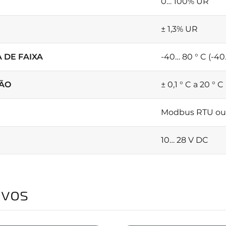
0… 100% UR
± 1,3% UR
 DE FAIXA
-40… 80 ° C (-40…
SÃO
± 0,1 ° C a 20 ° C
Modbus RTU o
10… 28 V DC
ivos