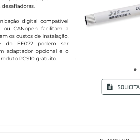
s desafiadoras.
icação digital compatível
ou CANopen facilitam a
am os custos de instalação.
te do EE072 podem ser
um adaptador opcional e o
roduto PCS10 gratuito.
SOLICIT