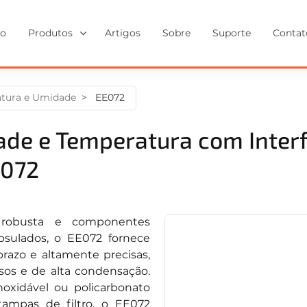
io
Produtos
Artigos
Sobre
Suporte
Contat
atura e Umidade
EE072
de e Temperatura com Interf
E072
robusta e componentes
psulados, o EE072 fornece
prazo e altamente precisas,
s e de alta condensação.
oxidável ou policarbonato
tampas de filtro, o EE072