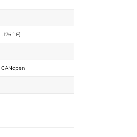
 176 ° F)
u CANopen