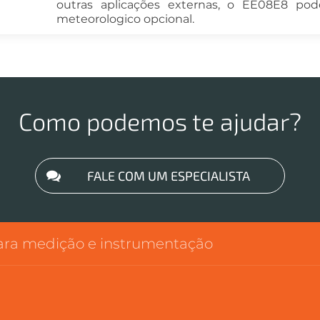
outras aplicações externas, o EE08E8 po
meteorologico opcional.
Como podemos te ajudar?
FALE COM UM ESPECIALISTA
para medição e instrumentação