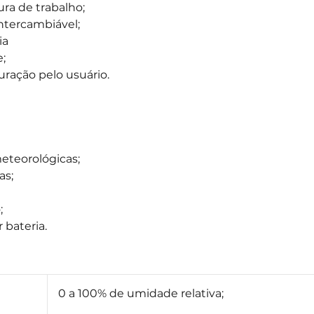
ra de trabalho;
ntercambiável;
ia
;
uração pelo usuário.
eteorológicas;
as;
;
 bateria.
0 a 100% de umidade relativa;