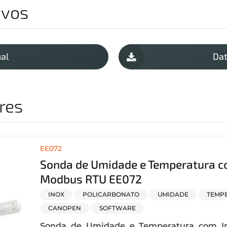
ivos
al
Dat
res
EE072
Sonda de Umidade e Temperatura co
Modbus RTU EE072
INOX
POLICARBONATO
UMIDADE
TEMP
CANOPEN
SOFTWARE
Sonda de Umidade e Temperatura com In