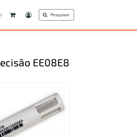
o
Pesquisar
recisão EE08E8