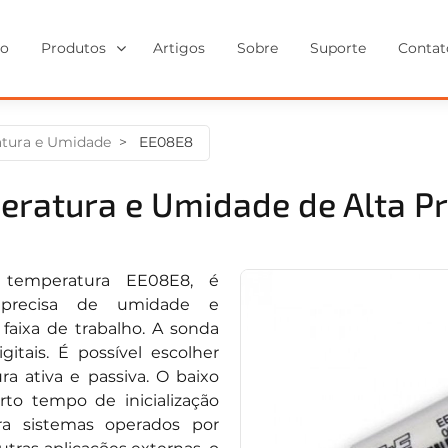
io
Produtos
Artigos
Sobre
Suporte
Contat
atura e Umidade
EE08E8
eratura e Umidade de Alta P
temperatura EE08E8, é
 precisa de umidade e
aixa de trabalho. A sonda
gitais. É possível escolher
a ativa e passiva. O baixo
to tempo de inicialização
a sistemas operados por