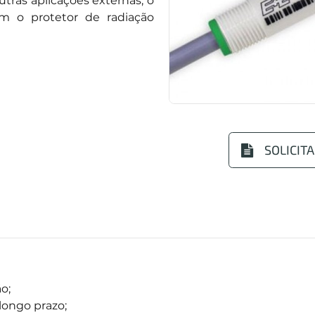
utras aplicações externas, o
 o protetor de radiação
SOLICIT
o;
longo prazo;