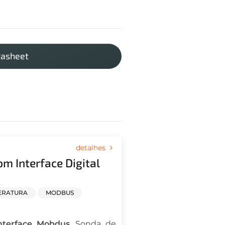
asheet
detalhes
m Interface Digital
ERATURA
MODBUS
terface Mobdus
. Sonda de