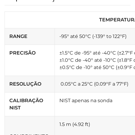
TEMPERATUR
RANGE
-95° até 50°C (-139° to 122°F)
PRECISÃO
±1.5°C de -95° até -40°C (±2.7°F 
±1.0°C de -40° até -10°C (±1.8°F 
±0.5°C de -10° até 50°C (±0.9°F 
RESOLUÇÃO
0.05°C a 25°C (0.09°F a 77°F)
CALIBRAÇÃO
NIST apenas na sonda
NIST
1.5 m (4.92 ft)