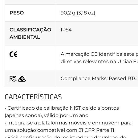
PESO
90,2 g (3,18 oz)
CLASSIFICAÇÃO
IP54
AMBIENTAL
A marcação CE identifica est
diretivas relevantes na União E
Compliance Marks: Passed RTC
CARACTERÍSTICAS
• Certificado de calibração NIST de dois pontos
(apenas sonda), válido por um ano
• Integra-se a plataformas móveis e em nuvem para
uma solução compatível com 21 CFR Parte 11
• Fácil configuração do registrador e download de