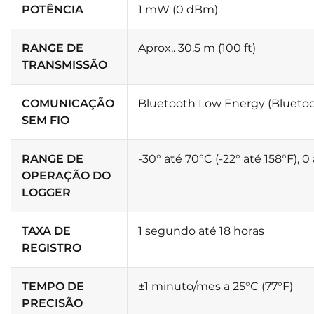
POTÊNCIA
1 mW (0 dBm)
RANGE DE
Aprox.. 30.5 m (100 ft)
TRANSMISSÃO
COMUNICAÇÃO
Bluetooth Low Energy (Blueto
SEM FIO
RANGE DE
-30° até 70°C (-22° até 158°F),
OPERAÇÃO DO
LOGGER
TAXA DE
1 segundo até 18 horas
REGISTRO
TEMPO DE
±1 minuto/mes a 25°C (77°F)
PRECISÃO