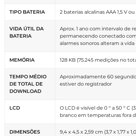
TIPO BATERIA
2 baterias alcalinas AAA 1,5 V ou 
VIDA ÚTIL DA
Aprox. 1 ano com intervalo de re
BATERIA
permanecendo conectado com o a
alarmes sonoros alteram a vida ú
MEMÓRIA
128 KB (75.245 medições no tot
TEMPO MÉDIO
Aproximadamente 60 segundos;
DE TOTAL DE
estiver do registrador
DOWNLOAD
LCD
O LCD é visível de 0 ° a 50 ° C 
branco em temperaturas fora de
DIMENSÕES
9,4 x 4,5 x 2,59 cm (3,7 x 1,77 x 