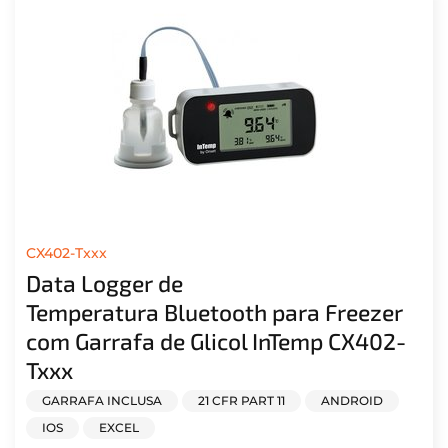
CX402-Txxx
Data Logger de
Temperatura Bluetooth para Freezer
com Garrafa de Glicol InTemp CX402-
Txxx
GARRAFA INCLUSA
21 CFR PART 11
ANDROID
IOS
EXCEL