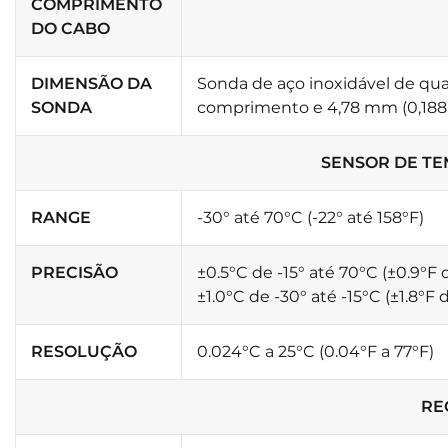
COMPRIMENTO
DO CABO
DIMENSÃO DA
Sonda de aço inoxidável de qua
SONDA
comprimento e 4,78 mm (0,188 
SENSOR DE T
RANGE
-30° até 70°C (-22° até 158°F)
PRECISÃO
±0.5°C de -15° até 70°C (±0.9°F 
±1.0°C de -30° até -15°C (±1.8°F 
RESOLUÇÃO
0.024°C a 25°C (0.04°F a 77°F)
RE