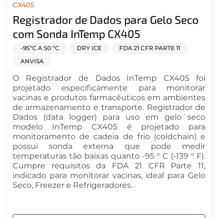
CX405
Registrador de Dados para Gelo Seco
com Sonda InTemp CX405
-95ºC A 50 ºC
DRY ICE
FDA 21 CFR PARTE 11
ANVISA
O Registrador de Dados InTemp CX405 foi
projetado especificamente para monitorar
vacinas e produtos farmacêuticos em ambientes
de armazenamento e transporte. Registrador de
Dados (data logger) para uso em gelo seco
modelo InTemp CX405 é projetado para
monitoramento de cadeia de frio (coldchain) e
possui sonda externa que pode medir
temperaturas tão baixas quanto -95 ° C (-139 ° F).
Cumpre requisitos da FDA 21 CFR Parte 11,
indicado para monitorar vacinas, ideal para Gelo
Seco, Freezer e Refrigeradores.