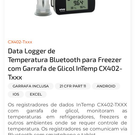
CX402-Txxx
Data Logger de
Temperatura Bluetooth para Freezer
com Garrafa de Glicol InTemp CX402-
Txxx
GARRAFA INCLUSA
21 CFR PART 11
ANDROID
IOS
EXCEL
Os registradores de dados InTemp CX402-TXXX
com garrafa de glicol, monitoram as
temperaturas em refrigeradores, freezers e
outros ambientes onde se requer controle de
temperatura. Os registradores se comunicam via
Bluetooth com smartphone e tablet.