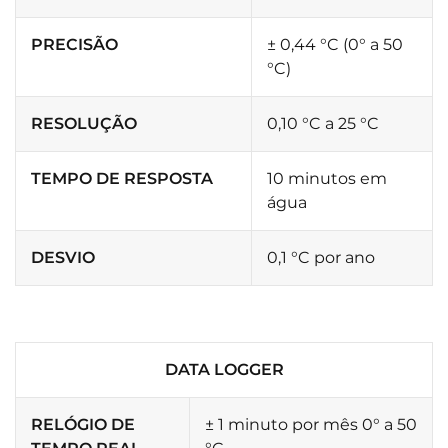
PRECISÃO
± 0,44 °C (0° a 50
°C)
RESOLUÇÃO
0,10 °C a 25 °C
TEMPO DE RESPOSTA
10 minutos em
água
DESVIO
0,1 °C por ano
DATA LOGGER
RELÓGIO DE
± 1 minuto por mês 0° a 50