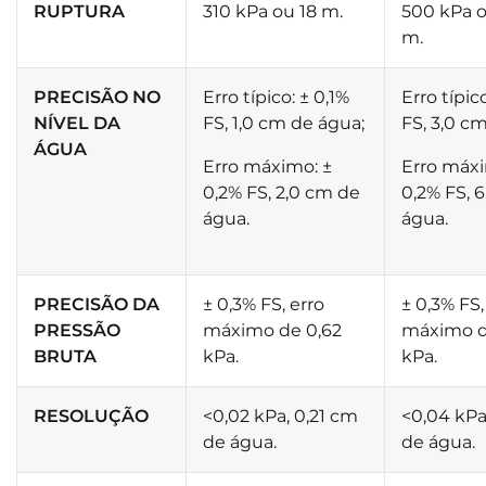
RUPTURA
310 kPa ou 18 m.
500 kPa o
m.
PRECISÃO NO
Erro típico: ± 0,1%
Erro típic
NÍVEL DA
FS, 1,0 cm de água;
FS, 3,0 c
ÁGUA
Erro máximo: ±
Erro máxi
0,2% FS, 2,0 cm de
0,2% FS, 
água.
água.
PRECISÃO DA
± 0,3% FS, erro
± 0,3% FS,
PRESSÃO
máximo de 0,62
máximo d
BRUTA
kPa.
kPa.
RESOLUÇÃO
<0,02 kPa, 0,21 cm
<0,04 kPa
de água.
de água.