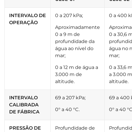
INTERVALO DE
0 a 207 kPa;
0 a 400 k
OPERAÇÃO
Aproximadamente
Aproxim
0 a 9 m de
0 a 30,6 
profundidade da
profundi
água ao nível do
água no n
mar;
mar;
0 a 12 m de água a
0 a 33,6 
3.000 m de
a 3.000 m
altitude.
altitude.
INTERVALO
69 a 207 kPa;
69 a 400 
CALIBRADA
0° a 40 °C.
0° a 40 °C
DE FÁBRICA
PRESSÃO DE
Profundidade de
Profundi