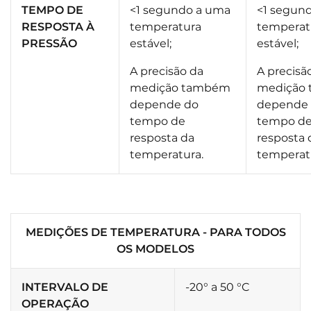
TEMPO DE
<1 segundo a uma
<1 segun
RESPOSTA À
temperatura
temperat
PRESSÃO
estável;
estável;
A precisão da
A precisã
medição também
medição
depende do
depende
tempo de
tempo d
resposta da
resposta 
temperatura.
temperat
MEDIÇÕES DE TEMPERATURA - PARA TODOS
OS MODELOS
INTERVALO DE
-20° a 50 °C
OPERAÇÃO