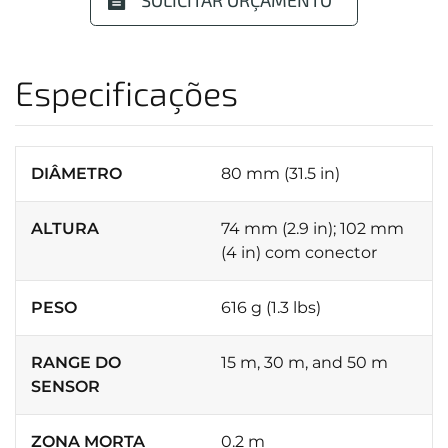
Especificações
DIÂMETRO
80 mm (31.5 in)
ALTURA
74 mm (2.9 in); 102 mm
(4 in) com conector
PESO
616 g (1.3 lbs)
RANGE DO
15 m, 30 m, and 50 m
SENSOR
ZONA MORTA
0.2 m