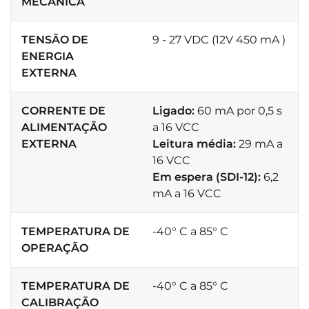
MECÂNICA
TENSÃO DE
9 - 27 VDC (12V 450 mA )
ENERGIA
EXTERNA
CORRENTE DE
Ligado:
60 mA por 0,5 s
ALIMENTAÇÃO
a 16 VCC
EXTERNA
Leitura média:
29 mA a
16 VCC
Em espera (SDI-12):
6,2
mA a 16 VCC
TEMPERATURA DE
-40° C a 85° C
OPERAÇÃO
TEMPERATURA DE
-40° C a 85° C
CALIBRAÇÃO