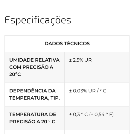
Especificações
DADOS TÉCNICOS
UMIDADE RELATIVA
± 2,5% UR
COM PRECISÃO A
20ºC
DEPENDÊNCIA DA
± 0,03% UR / ° C
TEMPERATURA, TIP.
TEMPERATURA DE
± 0,3 ° C (± 0,54 ° F)
PRECISÃO A 20 ° C