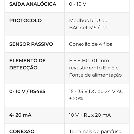
SAÍDA ANALÓGICA
0 - 10 V
PROTOCOLO
Modbus RTU ou
BACnet MS / TP
SENSOR PASSIVO
Conexão de 4 fios
ELEMENTO DE
E + E HCT01 com
DETECÇÃO
revestimento E + E e
Fonte de alimentação
0- 10 V / RS485
15 - 35 V DC ou 24 V AC
± 20%
4- 20 mA
10 V + RL x 20 mA
CONEXÃO
Terminais de parafuso,