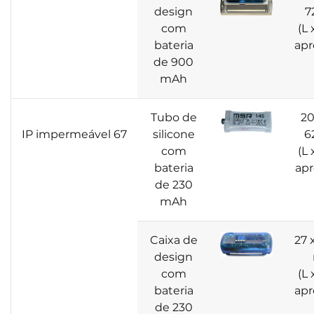
design
7
com
(L 
bateria
apr
de 900
mAh
Tubo de
20
IP impermeável 67
silicone
6
com
(L 
bateria
apr
de 230
mAh
Caixa de
27 
design
com
(L 
bateria
apr
de 230