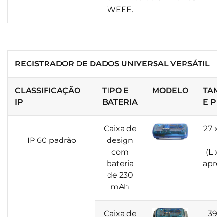
WEEE.
REGISTRADOR DE DADOS UNIVERSAL VERSÁTIL
CLASSIFICAÇÃO
TIPO E
MODELO
TA
IP
BATERIA
E 
Caixa de
27 
IP 60 padrão
design
com
(L 
bateria
apr
de 230
mAh
Caixa de
39